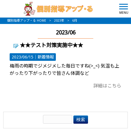
MENU
個別指導アップ・る HOME
>
2023年
>
6月
2023/06
★★テスト対策実施中★★
2023/06/15｜
新着情報
梅雨の時期でジメジメした毎日ですね(>_<) 気温も上
がったり下がったりで皆さん体調など
詳細はこちら